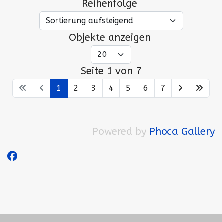
Reihenfolge
Objekte anzeigen
Seite 1 von 7
1
2
3
4
5
6
7
Powered by
Phoca Gallery