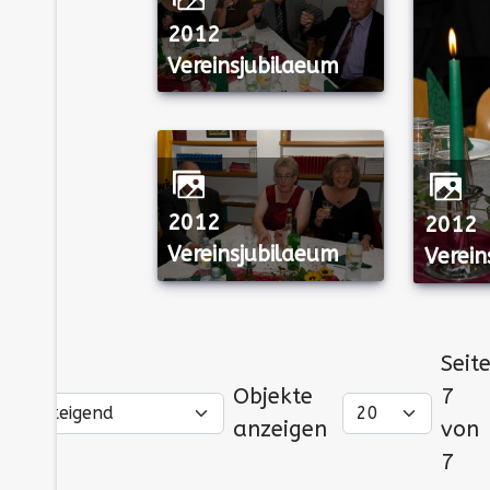
2012
Vereinsjubilaeum
2012
2012
Vereinsjubilaeum
Verein
Seit
Objekte
7
anzeigen
von
7