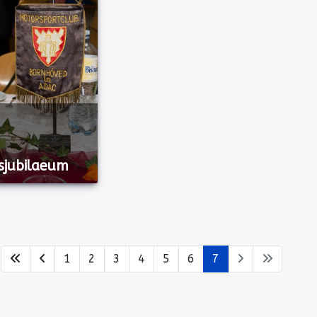
sjubilaeum
e
1
2
3
4
5
6
7