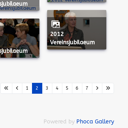
sjubilaeum
2012
Vereinsjubilaeum
sjubilaeum
e
1
2
3
4
5
6
7
Powered by
Phoca Gallery