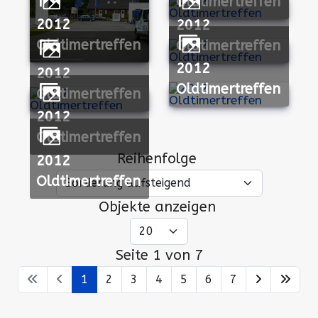
Oldtimertreffen
2012
2012
Oldtimertreffen
Oldtimertreffen
2012
2012
Oldtimertreffen
Oldtimertreffen
2012
Reihenfolge
Objekte anzeigen
Seite 1 von 7
1
2
3
4
5
6
7